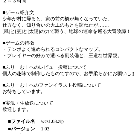
２～３時間
■ゲーム紹介文
少年が村に帰ると、家の前の橋が無くなっていた。
仕方なく、知り合いの大工のもとを訪ねたが……。
[風]と[雲]と[太陽]の力で戦う、地球の運命を巡る大冒険譚！
■ゲームの特徴
・テンポよく進められるコンパクトなマップ。
・プレイヤーの好みで選べる副装備と、王道な世界観。
■ふりーむ！へのレビュー投稿について
個人の趣味で制作したものですので、お手柔らかにお願いし
■ふりーむ！へのファンイラスト投稿について
お待ちしています。
■実況・生放送について
歓迎します。
■ファイル名
wcs1.03.zip
■バージョン
1.03