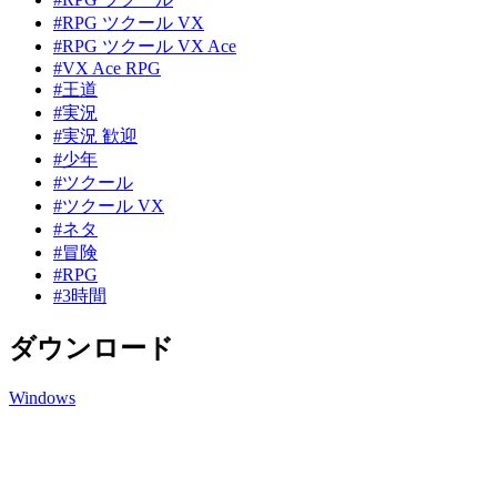
#RPG ツクール VX
#RPG ツクール VX Ace
#VX Ace RPG
#王道
#実況
#実況 歓迎
#少年
#ツクール
#ツクール VX
#ネタ
#冒険
#RPG
#3時間
ダウンロード
Windows