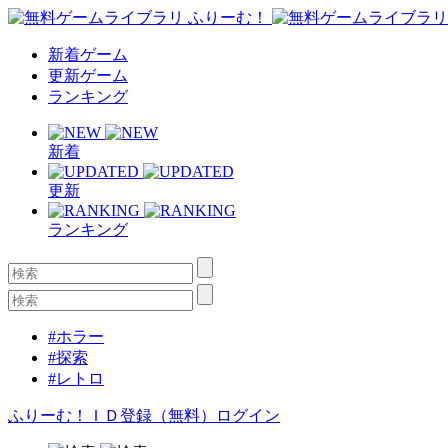
新着ゲーム
更新ゲーム
ランキング
新着
更新
ランキング
#ホラー
#探索
#レトロ
ふりーむ！ＩＤ登録（無料）
ログイン