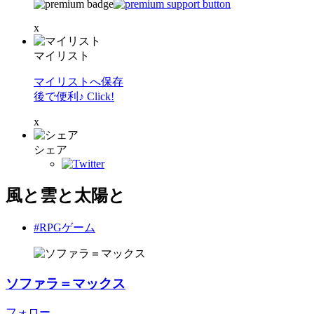
x
マイリスト
マイリストへ保存
後で便利♪ Click!
x
シェア
風と雲と太陽と
#RPGゲーム
ソファラ＝マックス
フォロー