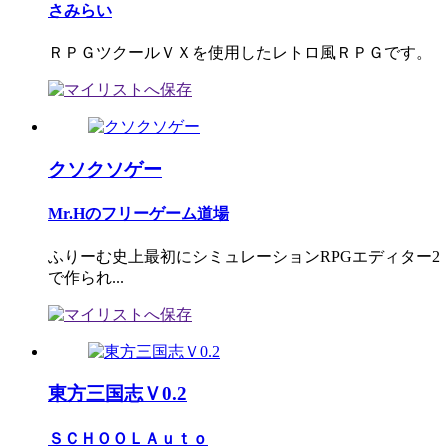
さみらい
ＲＰＧツクールＶＸを使用したレトロ風ＲＰＧです。
クソクソゲー
Mr.Hのフリーゲーム道場
ふりーむ史上最初にシミュレーションRPGエディター2
で作られ...
東方三国志Ｖ0.2
ＳＣＨＯＯＬＡｕｔｏ