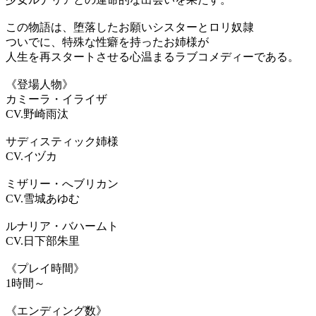
この物語は、堕落したお願いシスターとロリ奴隷
ついでに、特殊な性癖を持ったお姉様が
人生を再スタートさせる心温まるラブコメディーである。
《登場人物》
カミーラ・イライザ
CV.野崎雨汰
サディスティック姉様
CV.イヅカ
ミザリー・へブリカン
CV.雪城あゆむ
ルナリア・バハームト
CV.日下部朱里
《プレイ時間》
1時間～
《エンディング数》