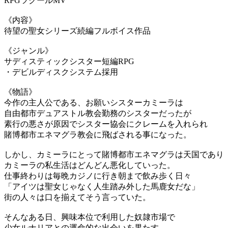
RPGツクールMV
《内容》
待望の聖女シリーズ続編フルボイス作品
《ジャンル》
サディスティックシスター短編RPG
・デビルディスクシステム採用
《物語》
今作の主人公である、お願いシスターカミーラは
自由都市デュアストル教会勤務のシスターだったが
素行の悪さが原因でシスター協会にクレームを入れられ
賭博都市エネマグラ教会に飛ばされる事になった。
しかし、カミーラにとって賭博都市エネマグラは天国であり
カミーラの私生活はどんどん悪化していった。
仕事終わりは毎晩カジノに行き朝まで飲み歩く日々
「アイツは聖女じゃなく人生踏み外した馬鹿女だな」
街の人々は口を揃えてそう言っていた。
そんなある日、興味本位で利用した奴隷市場で
少女ルナリアとの運命的な出会いを果たす。