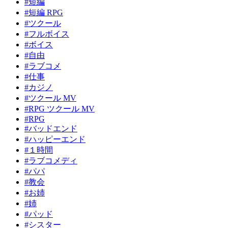
#短編
#短編 RPG
#ツクール
#フルボイス
#ボイス
#自由
#ラブコメ
#仕事
#カジノ
#ツクール MV
#RPG ツクール MV
#RPG
#バッドエンド
#ハッピーエンド
#１時間
#ラブコメディ
#パパ
#教会
#お姉
#姉
#パッド
#シスター