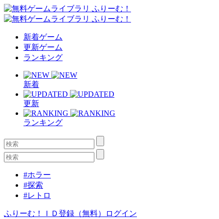
新着ゲーム
更新ゲーム
ランキング
新着
更新
ランキング
#ホラー
#探索
#レトロ
ふりーむ！ＩＤ登録（無料）
ログイン