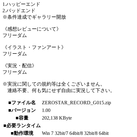
1.ハッピーエンド
2.バッドエンド
※条件達成でギャラリー開放
《感想レビューについて》
フリーダム
《イラスト・ファンアート》
フリーダム
《実況・配信》
フリーダム
※実況に関しての規約等は全くございません。
連絡不要、何も気にせず自由に実況して下さい。
■ファイル名
ZEROSTAR_RECORD_G015.zip
■バージョン
1.00
■容量
202,138 KByte
■必要ランタイム
■動作環境
Win 7 32bit/7 64bit/8 32bit/8 64bit