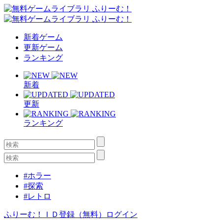
新着ゲーム
更新ゲーム
ランキング
新着
更新
ランキング
#ホラー
#探索
#レトロ
ふりーむ！ＩＤ登録（無料）
ログイン