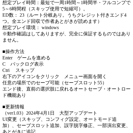
想定プレイ時間：最短で一周1時間～1時間半・フルコンプで
5～6時間程（スキップ使用で短縮可）。
ED数： 23（ルート分岐あり。うちクレジット付きエンド4
つ。全エンド回収で作者あとがきが読めます）
想定プレイ環境： windows
※動作確認はしてありますが、完全に保証するものではあり
ません。
■操作方法
Enter ゲームを進める
C バックログ表示
Ctri スキップ
右下のアイコンをクリック メニュー画面を開く
任意の場所でのセーブ可能（セーブスロット55）
エンド後、直前の選択肢に戻れるオートセーブ・オートロー
ド機能あり
■更新情報
（ver1.03）2024年4月1日 大型アップデート
UI変更（スキップ、コンフィグ設定、オートモード追
加）、セーブスロット追加、誤字脱字修正、一部演出変更、
あとがきに追記