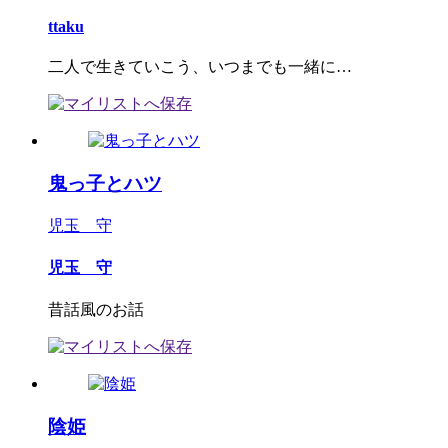
ttaku
二人で生きていこう、いつまでも一緒に…
鬼っ子とハツ
児玉 守
児玉 守
昔話風のお話
陰姫