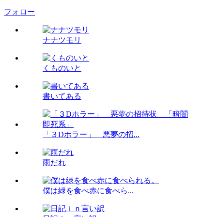
フォロー
ナナツモリ
くものいと
書いてある
「３Dホラー」 悪夢の招...
雨だれ
僕は緑を食べ赤に食べら...