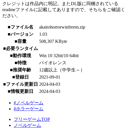
クレジットは作品内に明記。またDL版に同梱されている
readmeファイルに記載してありますので、そちらをご確認く
ださい。
■ファイル名
akairohorrorwinfreem.zip
■バージョン
1.03
■容量
508,307 KByte
■必要ランタイム
■動作環境
Win 10 32bit/10 64bit
■特徴
バイオレンス
■推奨年齢
12歳以上（中学生～）
■登録日
2021-09-01
■ファイル更新日
2024-04-03
■情報更新日
2024-04-03
#ノベルゲーム
#ホラーゲーム
フリーゲームTOP
ノベルゲーム