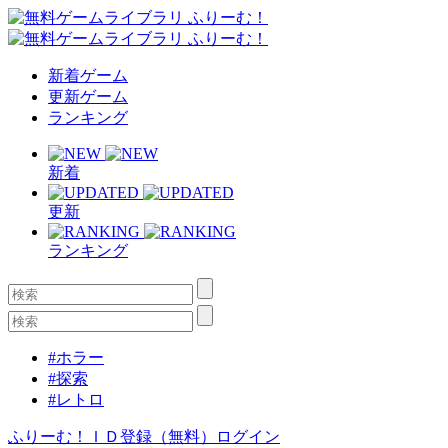
新着ゲーム
更新ゲーム
ランキング
新着
更新
ランキング
#ホラー
#探索
#レトロ
ふりーむ！ＩＤ登録（無料）
ログイン