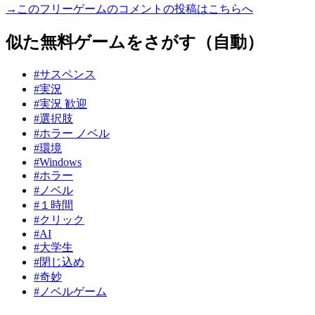
→このフリーゲームのコメントの投稿はこちらへ
似た無料ゲームをさがす（自動）
#サスペンス
#実況
#実況 歓迎
#選択肢
#ホラー ノベル
#環境
#Windows
#ホラー
#ノベル
#１時間
#クリック
#AI
#大学生
#閉じ込め
#奇妙
#ノベルゲーム