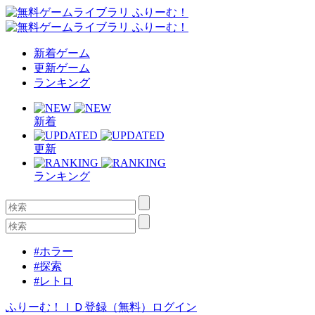
新着ゲーム
更新ゲーム
ランキング
新着
更新
ランキング
#ホラー
#探索
#レトロ
ふりーむ！ＩＤ登録（無料）
ログイン