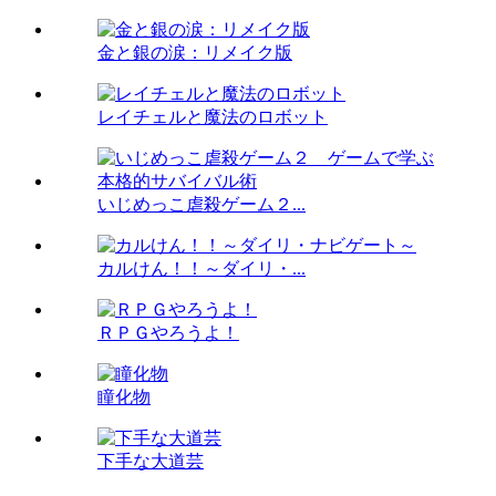
金と銀の涙：リメイク版
レイチェルと魔法のロボット
いじめっこ虐殺ゲーム２...
カルけん！！～ダイリ・...
ＲＰＧやろうよ！
瞳化物
下手な大道芸