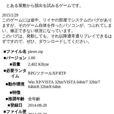
とある屋敷から脱出を試みるゲームです。
2015/1/29
このゲームには途中、リイヤの部屋でシステムのバグがあり
ますが、そのゲーム自体を作ったパソコンが、つぶれてしま
い、修正できない状況になっています。
このバグは、発動しても、それ以降通常通りプレイできるは
ずですので、ぜひ、ダウンロードしてください。
■ファイル名
pierre.zip
■バージョン
1.00
■容量
2,402 KByte
■必要ランタ
RPGツクールXP RTP
イム
Win XP/VISTA 32bit/VISTA 64bit/7 32bit/7
■動作環境
64bit/8 32bit/8 64bit
■特徴
■推奨年齢
全年齢
■登録日
2014-08-28
■ファイル更