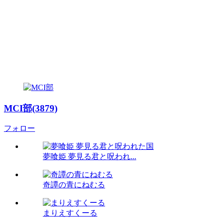
MCI部(3879)
フォロー
夢喰姫 夢見る君と呪われ...
奇譚の青にねむる
まりえすくーる