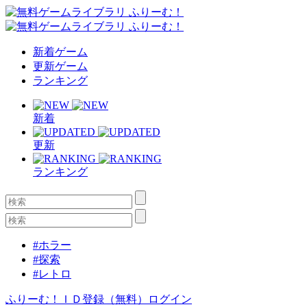
新着ゲーム
更新ゲーム
ランキング
新着
更新
ランキング
#ホラー
#探索
#レトロ
ふりーむ！ＩＤ登録（無料）
ログイン