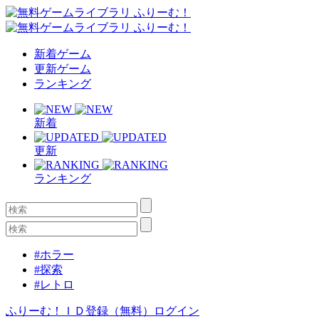
新着ゲーム
更新ゲーム
ランキング
新着
更新
ランキング
#ホラー
#探索
#レトロ
ふりーむ！ＩＤ登録（無料）
ログイン