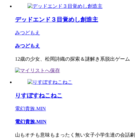
デッドエンド３目覚めし創造主
みつどもえ
みつどもえ
12歳の少女、松岡詩織の探索＆謎解き系脱出ゲーム
りすぼすねこねこ
電幻貴族.MIN
電幻貴族.MIN
山もオチも意味もまったく無い女子小学生達の会話劇