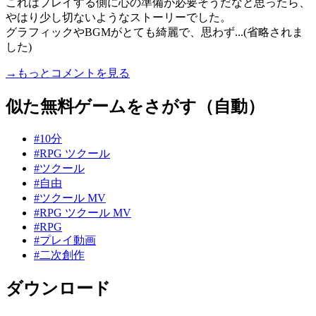
これはプレイする側に心の準備が必要そうだなと思ったら、
やはり少し切ないようなストーリーでした。
グラフィックやBGMがとても綺麗で、思わず...(省略されま
した)
→もっとコメントを見る
似た無料ゲームをさがす（自動）
#10分
#RPG ツクール
#ツクール
#自由
#ツクール MV
#RPG ツクール MV
#RPG
#プレイ動画
#二次創作
ダウンロード