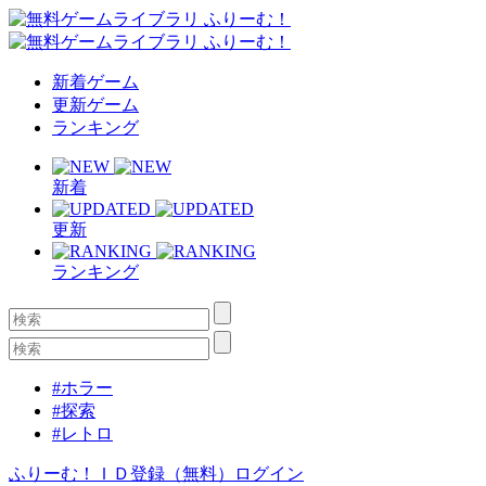
新着ゲーム
更新ゲーム
ランキング
新着
更新
ランキング
#ホラー
#探索
#レトロ
ふりーむ！ＩＤ登録（無料）
ログイン