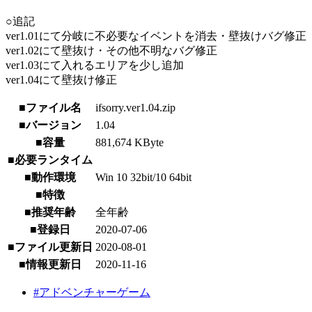
○追記
ver1.01にて分岐に不必要なイベントを消去・壁抜けバグ修正
ver1.02にて壁抜け・その他不明なバグ修正
ver1.03にて入れるエリアを少し追加
ver1.04にて壁抜け修正
■ファイル名
ifsorry.ver1.04.zip
■バージョン
1.04
■容量
881,674 KByte
■必要ランタイム
■動作環境
Win 10 32bit/10 64bit
■特徴
■推奨年齢
全年齢
■登録日
2020-07-06
■ファイル更新日
2020-08-01
■情報更新日
2020-11-16
#アドベンチャーゲーム