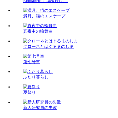
Eidola#Holic -夢幻影共...
満月、猫のエスケープ
真夜中の輪舞曲
クローネとはぐるまのしま
第七号車
ふたり暮らし
夏祭り
新人研究員の失敗