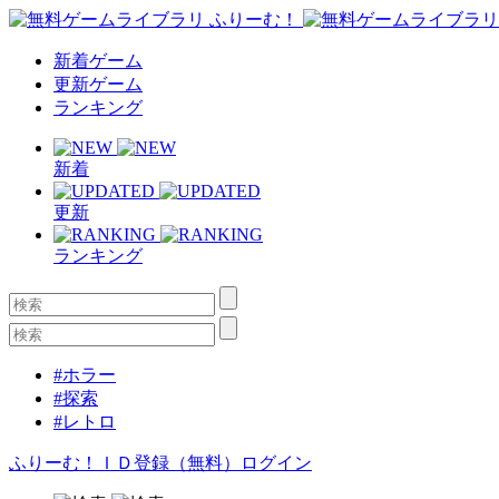
新着ゲーム
更新ゲーム
ランキング
新着
更新
ランキング
#ホラー
#探索
#レトロ
ふりーむ！ＩＤ登録（無料）
ログイン