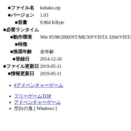
■ファイル名
kuhaku.zip
■バージョン
1.03
■容量
9,964 KByte
■必要ランタイム
■動作環境
Win 95/98/2000/NT/ME/XP/VISTA 32bit/VISTA 64b
■特徴
■推奨年齢
全年齢
■登録日
2014-12-16
■ファイル更新日
2019-05-11
■情報更新日
2019-05-11
#アドベンチャーゲーム
フリーゲームTOP
アドベンチャーゲーム
空白の鬼 [ Windows ]