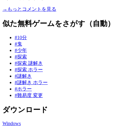
→もっとコメントを見る
似た無料ゲームをさがす（自動）
#10分
#鬼
#少年
#探索
#探索 謎解き
#探索 ホラー
#謎解き
#謎解き ホラー
#ホラー
#難易度 変更
ダウンロード
Windows