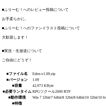
■ふりーむ！へのレビュー投稿について
お手柔らかに。
■ふりーむ！へのファンイラスト投稿について
大歓迎します！
■実況・生放送について
ご自由にどうぞ！
■ファイル名
Eden-v1.09.zip
■バージョン
1.09
■容量
42,973 KByte
■必要ランタイム
RPGツクール2000 RTP
■動作環境
Win 7 32bit/7 64bit/8 32bit/8 64bit/10 32bit/10 6
■特徴