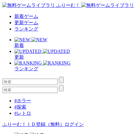
新着ゲーム
更新ゲーム
ランキング
新着
更新
ランキング
#ホラー
#探索
#レトロ
ふりーむ！ＩＤ登録（無料）
ログイン