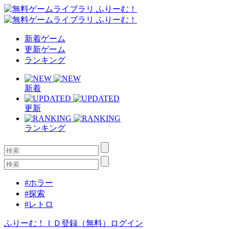
新着ゲーム
更新ゲーム
ランキング
新着
更新
ランキング
#ホラー
#探索
#レトロ
ふりーむ！ＩＤ登録（無料）
ログイン