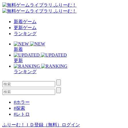
新着ゲーム
更新ゲーム
ランキング
新着
更新
ランキング
#ホラー
#探索
#レトロ
ふりーむ！ＩＤ登録（無料）
ログイン