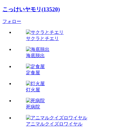
こっけいヤモリ(13520)
フォロー
サクラとチエリ
海底脱出
定食屋
灯火屋
死病院
アニマルクイズロワイヤル