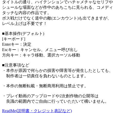
タイトルの通り、ハイテンションでハチャメチャなセリフや
シュールな場面などが作中のあちこちに見られる、コメディ
タッチな内容の作品です。
ボス戦だけでなく道中の敵(エンカウント)も出てきますが、
レベル上げは不要です！
■基本操作(デフォルト)
[キーボード]
Enterキー：決定
Escキー：キャンセル、メニュー呼び出し
方向キー：キャラ移動、選択カーソル移動
■注意事項など
・本作が原因で何らかの損害や障害等が発生したとしても、
制作者は一切責任を負わないものとします。
・本作の無断転載・無断商用利用は禁止です。
・プレイ動画のアップロードや2次創作物の公開等は
良識の範囲内でご自由に行っていただいて構いません。
ReadMe(説明書・クレジット表記など)