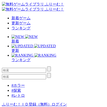
新着ゲーム
更新ゲーム
ランキング
新着
更新
ランキング
#ホラー
#探索
#レトロ
ふりーむ！ＩＤ登録（無料）
ログイン