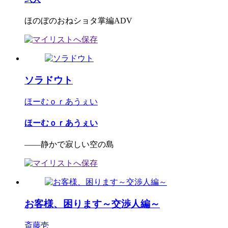
ほのぼのおねショタ掌編ADV
ソラドウト
ほーむｏｒあうぇい
ほーむｏｒあうぇい
――静かで寂しい空の島
お客様、困ります～交渉人編～
斎藤壱