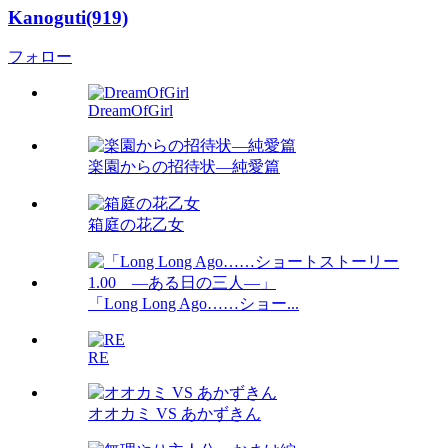
Kanoguti(919)
フォロー
DreamOfGirl
楽園からの招待状―純愛篇
箱庭の花乙女
「Long Long Ago……ショー...
RE
オオカミ VS あかずきん