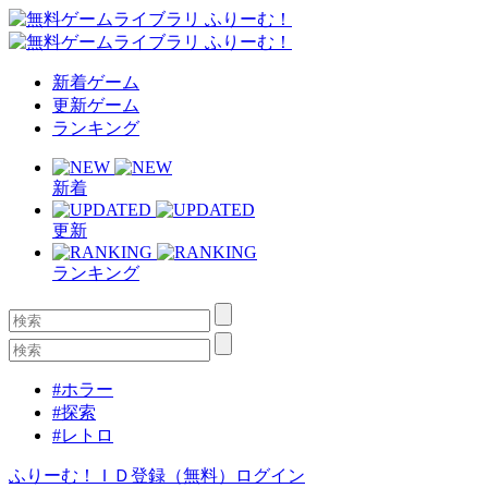
新着ゲーム
更新ゲーム
ランキング
新着
更新
ランキング
#ホラー
#探索
#レトロ
ふりーむ！ＩＤ登録（無料）
ログイン