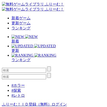
新着ゲーム
更新ゲーム
ランキング
新着
更新
ランキング
#ホラー
#探索
#レトロ
ふりーむ！ＩＤ登録（無料）
ログイン