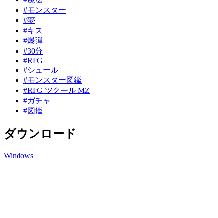
#モンスター
#夢
#キス
#爆弾
#30分
#RPG
#シュール
#モンスター図鑑
#RPG ツクール MZ
#ガチャ
#図鑑
ダウンロード
Windows