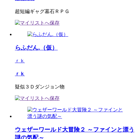
超短編ギャグ墓石ＲＰＧ
らふだん.（仮）
ｒｋ
ｒｋ
疑似３Ｄダンジョン物
ウェザーワールド大冒険２ ～ファインと漂う
謎の気配～