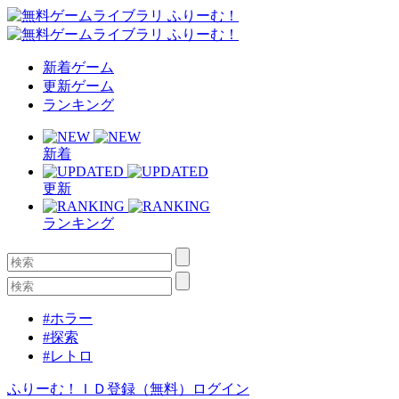
新着ゲーム
更新ゲーム
ランキング
新着
更新
ランキング
#ホラー
#探索
#レトロ
ふりーむ！ＩＤ登録（無料）
ログイン