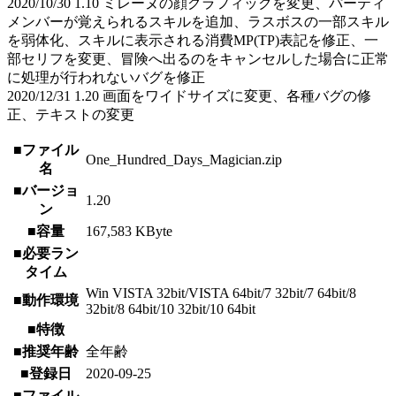
2020/10/30 1.10 ミレーヌの顔グラフィックを変更、パーティ
メンバーが覚えられるスキルを追加、ラスボスの一部スキル
を弱体化、スキルに表示される消費MP(TP)表記を修正、一
部セリフを変更、冒険へ出るのをキャンセルした場合に正常
に処理が行われないバグを修正
2020/12/31 1.20 画面をワイドサイズに変更、各種バグの修
正、テキストの変更
■ファイル
One_Hundred_Days_Magician.zip
名
■バージョ
1.20
ン
■容量
167,583 KByte
■必要ラン
タイム
Win VISTA 32bit/VISTA 64bit/7 32bit/7 64bit/8
■動作環境
32bit/8 64bit/10 32bit/10 64bit
■特徴
■推奨年齢
全年齢
■登録日
2020-09-25
■ファイル