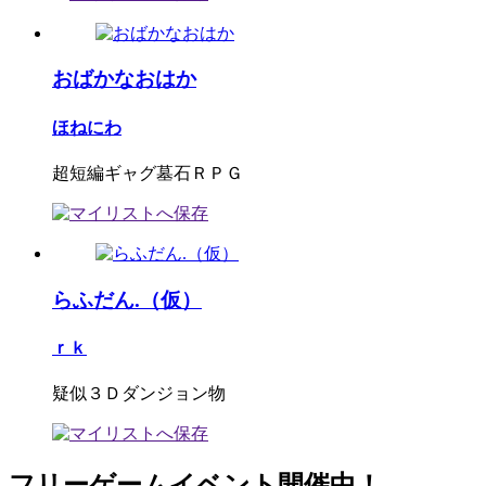
おばかなおはか
ほねにわ
超短編ギャグ墓石ＲＰＧ
らふだん.（仮）
ｒｋ
疑似３Ｄダンジョン物
フリーゲームイベント開催中！