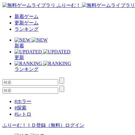
新着ゲーム
更新ゲーム
ランキング
新着
更新
ランキング
#ホラー
#探索
#レトロ
ふりーむ！ＩＤ登録（無料）
ログイン