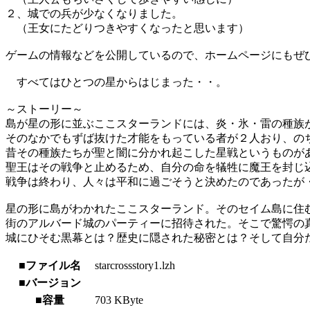
２、城での兵が少なくなりました。
（王女にたどりつきやすくなったと思います）
ゲームの情報などを公開しているので、ホームページにもぜ
すべてはひとつの星からはじまった・・。
～ストーリー～
島が星の形に並ぶここスターランドには、炎・氷・雷の種族
そのなかでもずば抜けた才能をもっている者が２人おり、の
昔その種族たちが聖と闇に分かれ起こした星戦というものが
聖王はその戦争と止めるため、自分の命を犠牲に魔王を封じ
戦争は終わり、人々は平和に過ごそうと決めたのであったが
星の形に島がわかれたここスターランド。そのセイム島に住
街のアルバード城のパーティーに招待された。そこで驚愕の
城にひそむ黒幕とは？歴史に隠された秘密とは？そして自分
■ファイル名
starcrossstory1.lzh
■バージョン
■容量
703 KByte