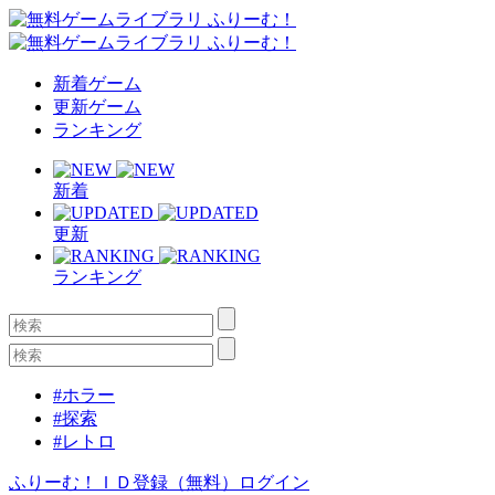
新着ゲーム
更新ゲーム
ランキング
新着
更新
ランキング
#ホラー
#探索
#レトロ
ふりーむ！ＩＤ登録（無料）
ログイン