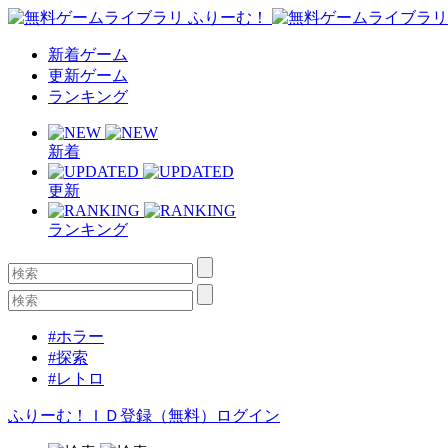
新着ゲーム
更新ゲーム
ランキング
新着
更新
ランキング
#ホラー
#探索
#レトロ
ふりーむ！ＩＤ登録（無料）
ログイン