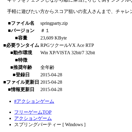
手軽に遊びたい方からスコア狙いの玄人さんまで、チャレ
■ファイル名
springparty.zip
■バージョン
＃１
■容量
23,609 KByte
■必要ランタイム
RPGツクールVX Ace RTP
■動作環境
Win XP/VISTA 32bit/7 32bit
■特徴
■推奨年齢
全年齢
■登録日
2015-04-28
■ファイル更新日
2015-04-28
■情報更新日
2015-04-28
#アクションゲーム
フリーゲームTOP
アクションゲーム
スプリングパーティー [ Windows ]