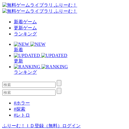
新着ゲーム
更新ゲーム
ランキング
新着
更新
ランキング
#ホラー
#探索
#レトロ
ふりーむ！ＩＤ登録（無料）
ログイン