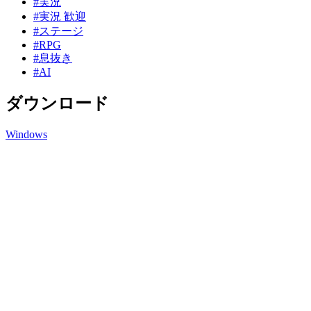
#実況
#実況 歓迎
#ステージ
#RPG
#息抜き
#AI
ダウンロード
Windows