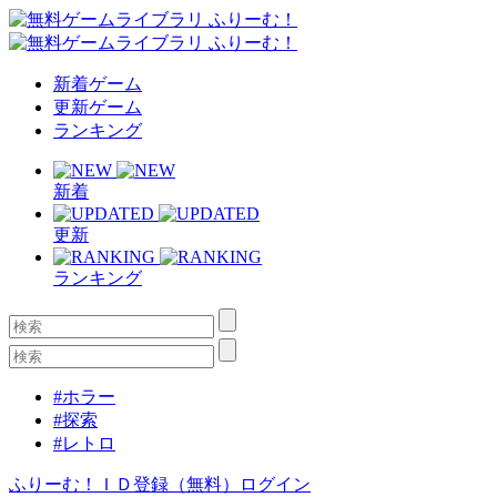
新着ゲーム
更新ゲーム
ランキング
新着
更新
ランキング
#ホラー
#探索
#レトロ
ふりーむ！ＩＤ登録（無料）
ログイン