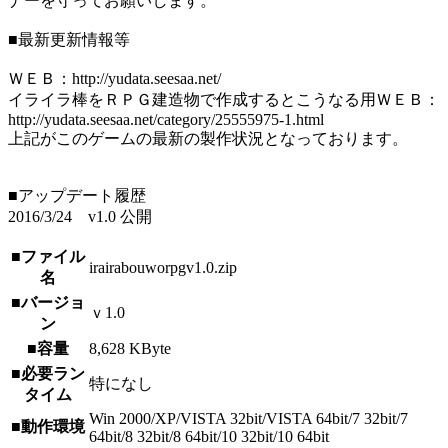
ナーを守ってお願いします。
■最新更新情報等
ＷＥＢ：http://yudata.seesaa.net/
イライラ棒をＲＰＧ建造物で作成するとこうなる用ＷＥＢ：
http://yudata.seesaa.net/category/25555975-1.html
上記がこのゲームの最新の製作状況となっております。
■アップデート履歴
2016/3/24 v1.0 公開
■ファイル
irairabouworpgv1.0.zip
名
■バージョ
ｖ1.0
ン
■容量
8,628 KByte
■必要ラン
特になし
タイム
Win 2000/XP/VISTA 32bit/VISTA 64bit/7 32bit/7
■動作環境
64bit/8 32bit/8 64bit/10 32bit/10 64bit