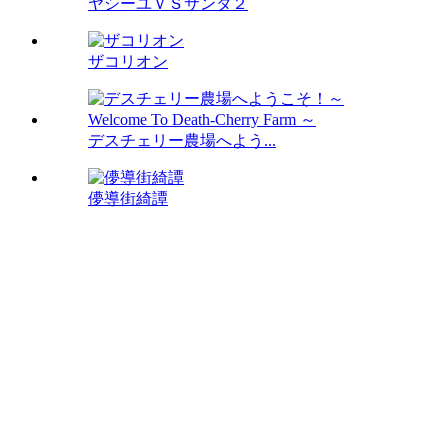
ヤシーユＶＳサンタ２
ザコリオン
デスチェリー農場へよう...
儚導街綺譚