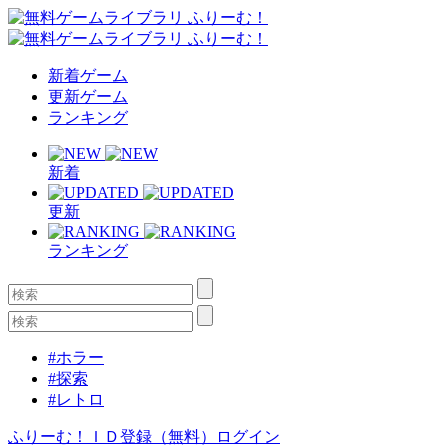
新着ゲーム
更新ゲーム
ランキング
新着
更新
ランキング
#ホラー
#探索
#レトロ
ふりーむ！ＩＤ登録（無料）
ログイン