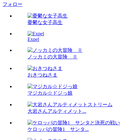
フォロー
憂鬱な女子高生
Expel
ノッカミの大冒険 Ⅱ
おきつねさま
マジカル☆ドジっ娘
大岩さんアルティメット...
ケロッパの冒険1 サンタ...