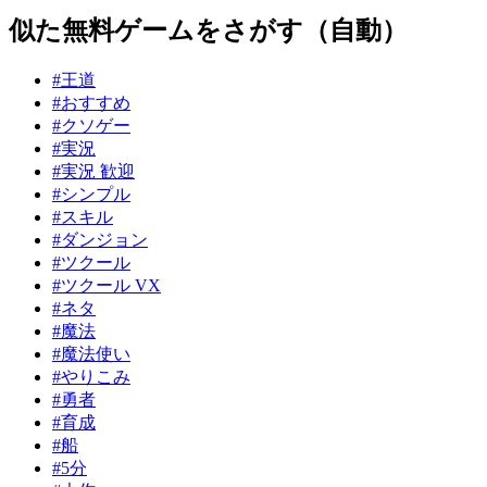
似た無料ゲームをさがす（自動）
#王道
#おすすめ
#クソゲー
#実況
#実況 歓迎
#シンプル
#スキル
#ダンジョン
#ツクール
#ツクール VX
#ネタ
#魔法
#魔法使い
#やりこみ
#勇者
#育成
#船
#5分