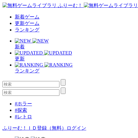
新着ゲーム
更新ゲーム
ランキング
新着
更新
ランキング
#ホラー
#探索
#レトロ
ふりーむ！ＩＤ登録（無料）
ログイン