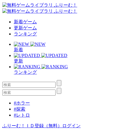
新着ゲーム
更新ゲーム
ランキング
新着
更新
ランキング
#ホラー
#探索
#レトロ
ふりーむ！ＩＤ登録（無料）
ログイン