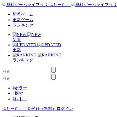
新着ゲーム
更新ゲーム
ランキング
新着
更新
ランキング
#ホラー
#探索
#レトロ
ふりーむ！ＩＤ登録（無料）
ログイン