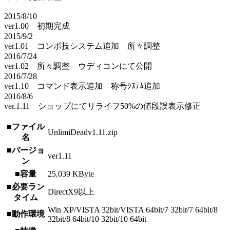
2015/8/10
ver1.00 初期完成
2015/9/2
ver1.01 コンボ技システム追加 所々調整
2016/7/24
ver1.02 所々調整 ウディコンにて公開
2016/7/28
ver1.10 コマンド表示追加 称号ｼｽﾃﾑ追加
2016/8/6
ver.1.11 ショップにてリライフ50%の値段誤表示修正
■ファイル
UnlimiDeadv1.11.zip
名
■バージョ
ver1.11
ン
■容量
25,039 KByte
■必要ラン
DirectX9以上
タイム
Win XP/VISTA 32bit/VISTA 64bit/7 32bit/7 64bit/8
■動作環境
32bit/8 64bit/10 32bit/10 64bit