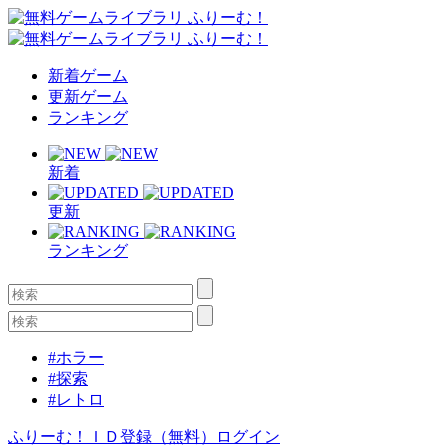
新着ゲーム
更新ゲーム
ランキング
新着
更新
ランキング
#ホラー
#探索
#レトロ
ふりーむ！ＩＤ登録（無料）
ログイン