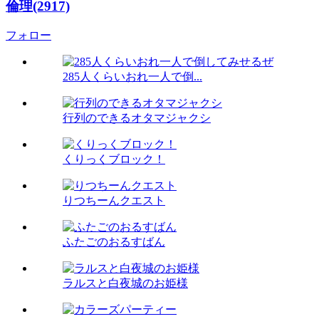
倫理(2917)
フォロー
285人くらいおれ一人で倒...
行列のできるオタマジャクシ
くりっくブロック！
りつちーんクエスト
ふたごのおるすばん
ラルスと白夜城のお姫様