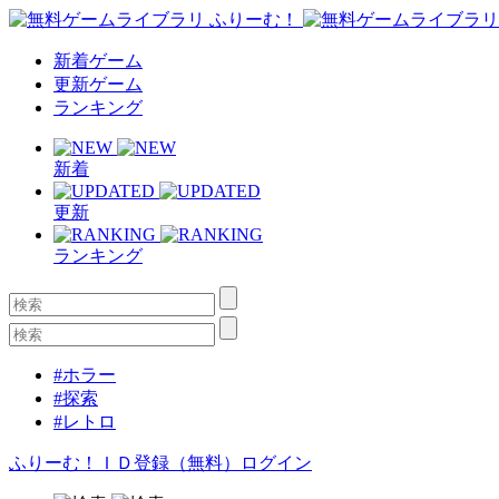
新着ゲーム
更新ゲーム
ランキング
新着
更新
ランキング
#ホラー
#探索
#レトロ
ふりーむ！ＩＤ登録（無料）
ログイン