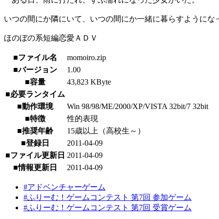
いつの間にか隣にいて、いつの間にか一緒に暮らすようにな
ほのぼの系短編恋愛ＡＤＶ
■ファイル名
momoiro.zip
■バージョン
1.00
■容量
43,823 KByte
■必要ランタイム
■動作環境
Win 98/98/ME/2000/XP/VISTA 32bit/7 32bit
■特徴
性的表現
■推奨年齢
15歳以上（高校生～）
■登録日
2011-04-09
■ファイル更新日
2011-04-09
■情報更新日
2011-04-09
#アドベンチャーゲーム
#ふりーむ！ゲームコンテスト 第7回 参加ゲーム
#ふりーむ！ゲームコンテスト 第7回 受賞ゲーム