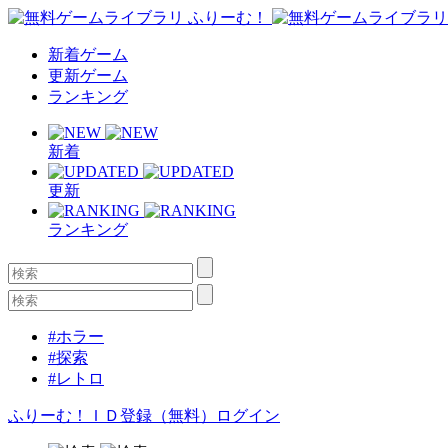
新着ゲーム
更新ゲーム
ランキング
新着
更新
ランキング
#ホラー
#探索
#レトロ
ふりーむ！ＩＤ登録（無料）
ログイン