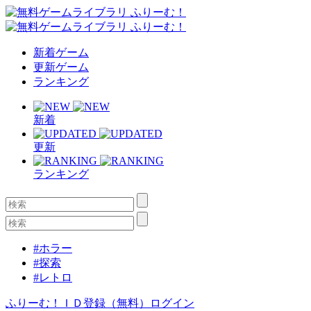
新着ゲーム
更新ゲーム
ランキング
新着
更新
ランキング
#ホラー
#探索
#レトロ
ふりーむ！ＩＤ登録（無料）
ログイン