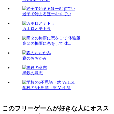
迷子で始まるほーむすてい
カホロとテトラ
高２の梅雨に恋をして 体...
森のおおかみ
黒鉄の意志
学校の6不思議・弐 Ver1.51
このフリーゲームが好きな人にオスス