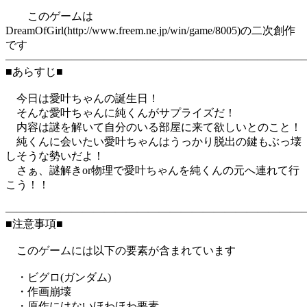
このゲームは
DreamOfGirl(http://www.freem.ne.jp/win/game/8005)の二次創作
です
―――――――――――――――――――――――――――
■あらすじ■
今日は愛叶ちゃんの誕生日！
そんな愛叶ちゃんに純くんがサプライズだ！
内容は謎を解いて自分のいる部屋に来て欲しいとのこと！
純くんに会いたい愛叶ちゃんはうっかり脱出の鍵もぶっ壊
しそうな勢いだよ！
さぁ、謎解きor物理で愛叶ちゃんを純くんの元へ連れて行
こう！！
―――――――――――――――――――――――――――
■注意事項■
このゲームには以下の要素が含まれています
・ビグロ(ガンダム)
・作画崩壊
・原作にはないほわほわ要素