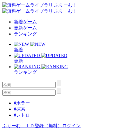
新着ゲーム
更新ゲーム
ランキング
新着
更新
ランキング
#ホラー
#探索
#レトロ
ふりーむ！ＩＤ登録（無料）
ログイン