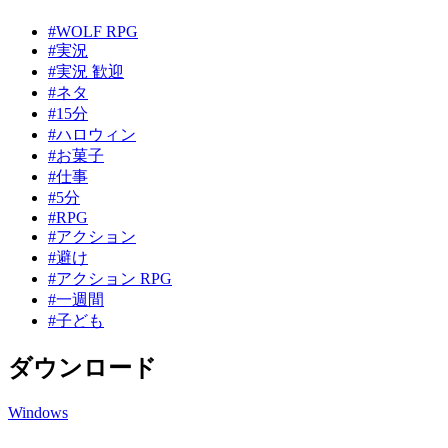
#WOLF RPG
#実況
#実況 歓迎
#ネタ
#15分
#ハロウィン
#お菓子
#仕事
#5分
#RPG
#アクション
#避け
#アクション RPG
#一週間
#子ども
ダウンロード
Windows