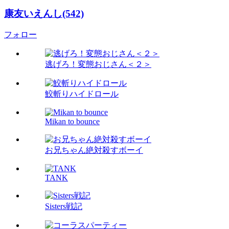
康友いえんし(542)
フォロー
逃げろ！変態おじさん＜２＞
鮫斬りハイドロール
Mikan to bounce
お兄ちゃん絶対殺すボーイ
TANK
Sisters戦記