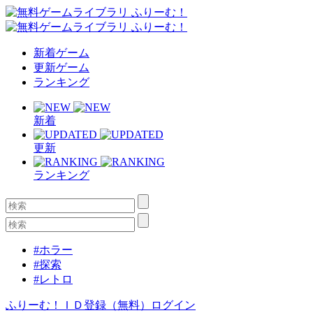
新着ゲーム
更新ゲーム
ランキング
新着
更新
ランキング
#ホラー
#探索
#レトロ
ふりーむ！ＩＤ登録（無料）
ログイン