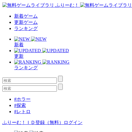
新着ゲーム
更新ゲーム
ランキング
新着
更新
ランキング
#ホラー
#探索
#レトロ
ふりーむ！ＩＤ登録（無料）
ログイン