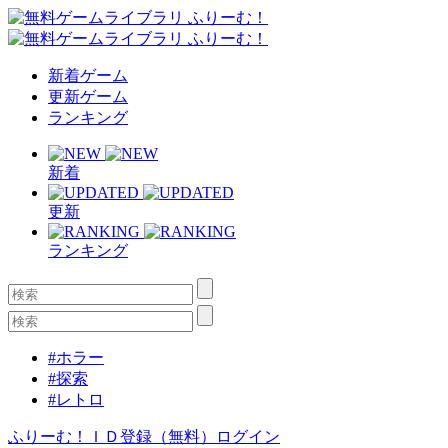
新着ゲーム
更新ゲーム
ランキング
新着
更新
ランキング
#ホラー
#探索
#レトロ
ふりーむ！ＩＤ登録（無料）
ログイン