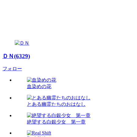
ＤＮ(6329)
フォロー
血染めの花
とある幽霊たちのおはなし
絶望する白銀少女 第一章