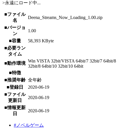
>永遠にロード中...
■ファイル
Deena_Streams_Now_Loading_1.00.zip
名
■バージョ
1.00
ン
■容量
58,393 KByte
■必要ラン
タイム
Win VISTA 32bit/VISTA 64bit/7 32bit/7 64bit/8
■動作環境
32bit/8 64bit/10 32bit/10 64bit
■特徴
■推奨年齢
全年齢
■登録日
2020-06-19
■ファイル
2020-06-19
更新日
■情報更新
2020-06-19
日
#ノベルゲーム