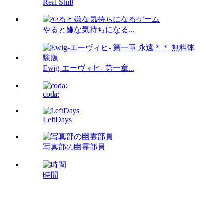
Real Shift
やると嫌な気持ちになる...
Ewig-エーヴィヒ- 第一章...
coda:
LeftDays
写真部の幽霊部員
時間