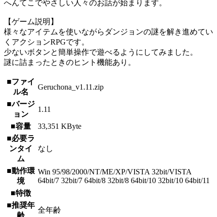
へんてこでやさしい人々のお話が始まります。
【ゲーム説明】
様々なアイテムを使いながらダンジョンの謎を解き進めてい
くアクションRPGです。
少ないボタンと簡単操作で遊べるようにしてみました。
謎に詰まったときのヒント機能あり。
■ファイ
Geruchona_v1.11.zip
ル名
■バージ
1.11
ョン
■容量
33,351 KByte
■必要ラ
ンタイ
なし
ム
■動作環
Win 95/98/2000/NT/ME/XP/VISTA 32bit/VISTA
64bit/7 32bit/7 64bit/8 32bit/8 64bit/10 32bit/10 64bit/11
境
■特徴
■推奨年
全年齢
齢