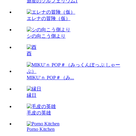
遊星のソルフェリウム1
エレナの冒険（仮）
シの向こう側より
酉
MIKU'ｎ POP＃（み...
縁日
毛皮の英雄
Porno Kitchen