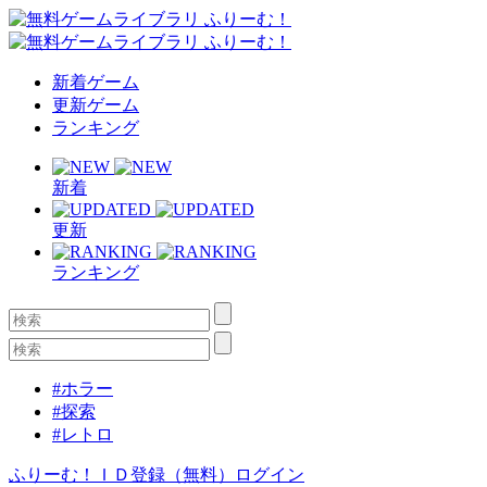
新着ゲーム
更新ゲーム
ランキング
新着
更新
ランキング
#ホラー
#探索
#レトロ
ふりーむ！ＩＤ登録（無料）
ログイン