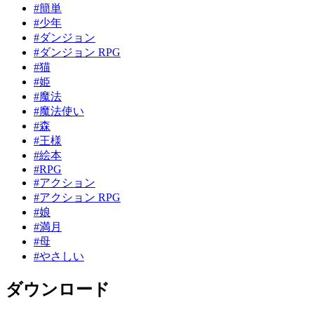
#簡単
#少年
#ダンジョン
#ダンジョン RPG
#猫
#姫
#魔法
#魔法使い
#森
#王様
#絵本
#RPG
#アクション
#アクション RPG
#娘
#満月
#母
#やさしい
ダウンロード