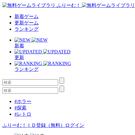
新着ゲーム
更新ゲーム
ランキング
新着
更新
ランキング
#ホラー
#探索
#レトロ
ふりーむ！ＩＤ登録（無料）
ログイン