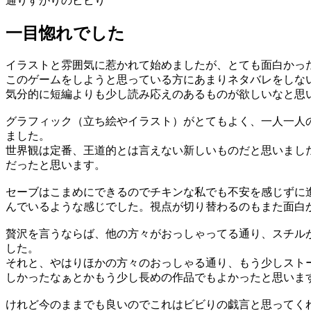
通りすがりのビビり
一目惚れでした
イラストと雰囲気に惹かれて始めましたが、とても面白かっ
このゲームをしようと思っている方にあまりネタバレをしな
気分的に短編よりも少し読み応えのあるものが欲しいなと思
グラフィック（立ち絵やイラスト）がとてもよく、一人一人
ました。
世界観は定番、王道的とは言えない新しいものだと思いまし
だったと思います。
セーブはこまめにできるのでチキンな私でも不安を感じずに
んでいるような感じでした。視点が切り替わるのもまた面白
贅沢を言うならば、他の方々がおっしゃってる通り、スチル
した。
それと、やはりほかの方々のおっしゃる通り、もう少しスト
しかったなぁとかもう少し長めの作品でもよかったと思いま
けれど今のままでも良いのでこれはビビりの戯言と思ってく