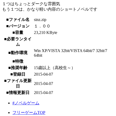
１つはちょっとダークな雰囲気
もう１つは、かなり軽い内容のショートノベルです
■ファイル名
sinz.zip
■バージョン
１．００
■容量
23,210 KByte
■必要ランタイ
ム
Win XP/VISTA 32bit/VISTA 64bit/7 32bit/7
■動作環境
64bit
■特徴
■推奨年齢
15歳以上（高校生～）
■登録日
2015-04-07
■ファイル更新
2015-04-07
日
■情報更新日
2015-04-07
#ノベルゲーム
フリーゲームTOP