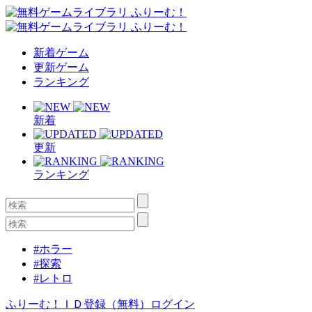
新着ゲーム
更新ゲーム
ランキング
新着
更新
ランキング
#ホラー
#探索
#レトロ
ふりーむ！ＩＤ登録（無料）
ログイン