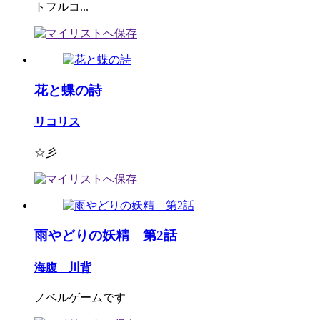
トフルコ...
花と蝶の詩
リコリス
☆彡
雨やどりの妖精 第2話
海腹 川背
ノベルゲームです