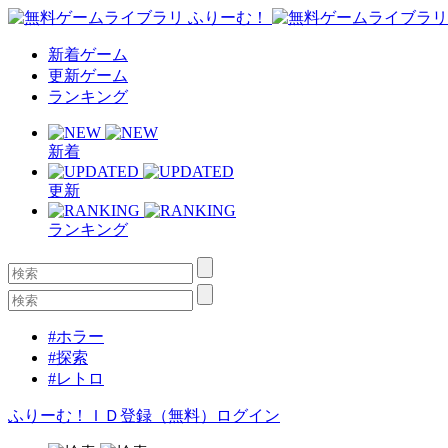
新着ゲーム
更新ゲーム
ランキング
新着
更新
ランキング
#ホラー
#探索
#レトロ
ふりーむ！ＩＤ登録（無料）
ログイン