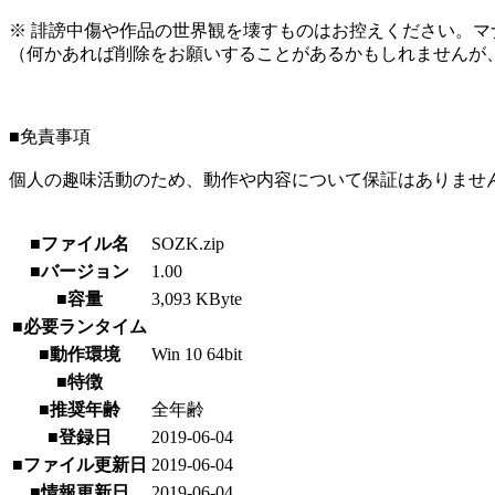
※ 誹謗中傷や作品の世界観を壊すものはお控えください。マ
（何かあれば削除をお願いすることがあるかもしれませんが
■免責事項
個人の趣味活動のため、動作や内容について保証はありませ
■ファイル名
SOZK.zip
■バージョン
1.00
■容量
3,093 KByte
■必要ランタイム
■動作環境
Win 10 64bit
■特徴
■推奨年齢
全年齢
■登録日
2019-06-04
■ファイル更新日
2019-06-04
■情報更新日
2019-06-04