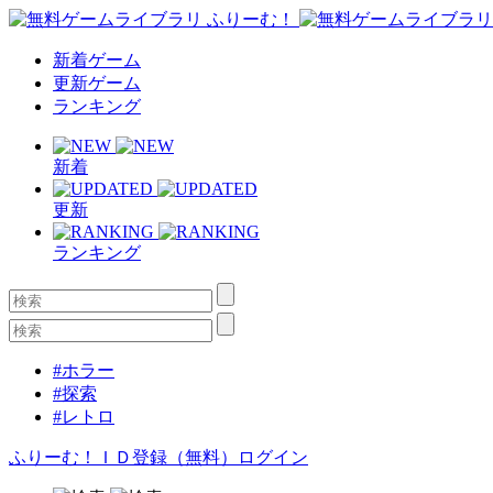
新着ゲーム
更新ゲーム
ランキング
新着
更新
ランキング
#ホラー
#探索
#レトロ
ふりーむ！ＩＤ登録（無料）
ログイン