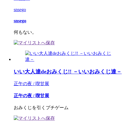
snsego
snsego
何もない。
いい大人達deおみくじ!! －いいおみくじ達－
正午の夜 / 喫甘展
正午の夜 / 喫甘展
おみくじを引くプチゲーム