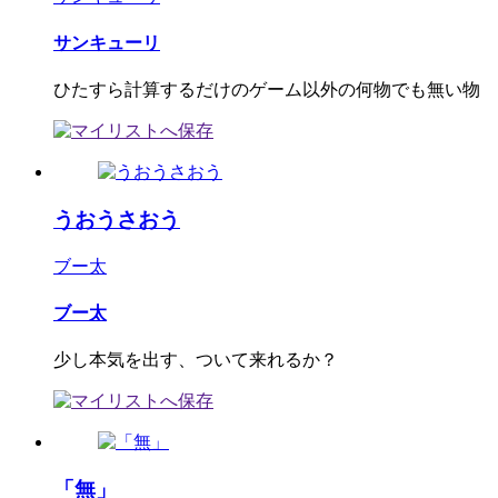
サンキューリ
ひたすら計算するだけのゲーム以外の何物でも無い物
うおうさおう
ブー太
ブー太
少し本気を出す、ついて来れるか？
「無」