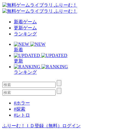
新着ゲーム
更新ゲーム
ランキング
新着
更新
ランキング
#ホラー
#探索
#レトロ
ふりーむ！ＩＤ登録（無料）
ログイン