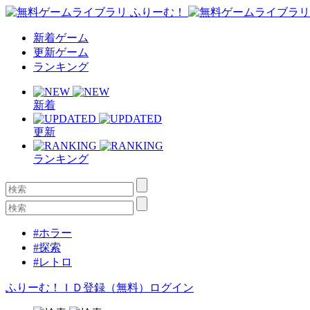
新着ゲーム
更新ゲーム
ランキング
新着
更新
ランキング
#ホラー
#探索
#レトロ
ふりーむ！ＩＤ登録（無料）
ログイン