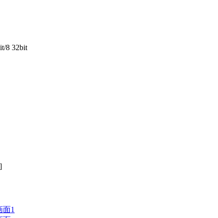
t/8 32bit
]