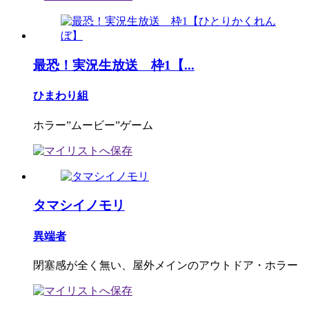
最恐！実況生放送 枠1【...
ひまわり組
ホラー”ムービー”ゲーム
タマシイノモリ
異端者
閉塞感が全く無い、屋外メインのアウトドア・ホラー