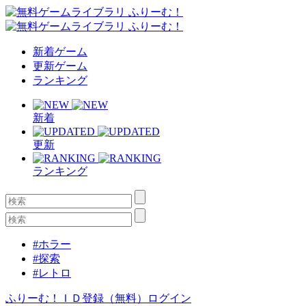
新着ゲーム
更新ゲーム
ランキング
新着
更新
ランキング
#ホラー
#探索
#レトロ
ふりーむ！ＩＤ登録（無料）
ログイン