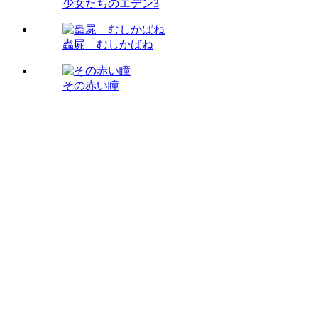
少女たちのエデン3
蟲屍 むしかばね
その赤い瞳