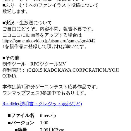
■ふりーむ！へのファンイラスト投稿について
歓迎します。
■実況・生放送について
ご自由にどうぞ。内容不問、報告不要です。
ニコニコに動画等をアップする場合は
https://game.nicovideo.jp/atsumaru/games/gm4042
↑を親作品に登録して頂ければ幸いです。
■その他
制作ツール：RPGツクールMV
権利表記： (C)2015 KADOKAWA CORPORATION./YOJI
OJIMA
本作は第1回2分ゲーコンテスト応募作品です。
ワンマップフェス3参加中でもあります。
ReadMe(説明書・クレジット表記など)
■ファイル名
three.zip
■バージョン
1.00
■容量
2,091 KByte