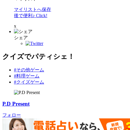
マイリストへ保存
後で便利♪ Click!
x
シェア
クイズでパティシェ！
#その他ゲーム
#料理ゲーム
#クイズゲーム
P.D Present
フォロー