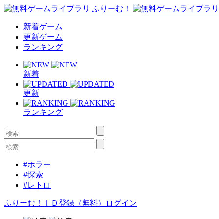
新着ゲーム
更新ゲーム
ランキング
新着
更新
ランキング
#ホラー
#探索
#レトロ
ふりーむ！ＩＤ登録（無料）
ログイン