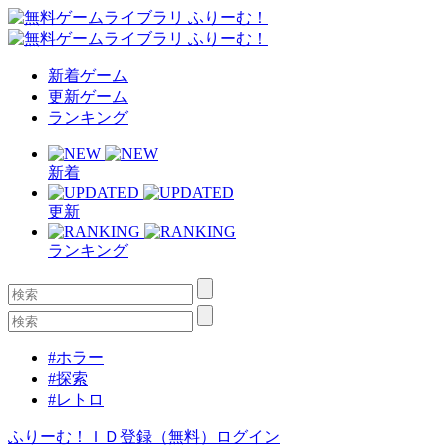
新着ゲーム
更新ゲーム
ランキング
新着
更新
ランキング
#ホラー
#探索
#レトロ
ふりーむ！ＩＤ登録（無料）
ログイン