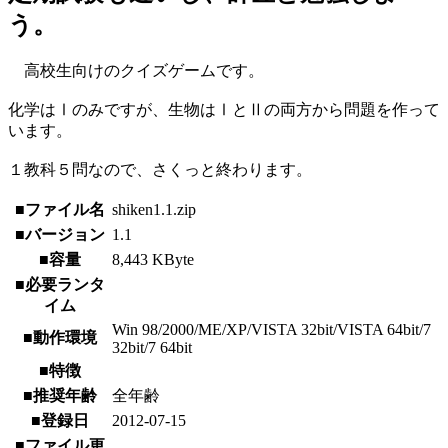
う。
高校生向けのクイズゲームです。
化学はⅠのみですが、生物はⅠとⅡの両方から問題を作って
います。
１教科５問なので、さくっと終わります。
■ファイル名
shiken1.1.zip
■バージョン
1.1
■容量
8,443 KByte
■必要ランタ
イム
Win 98/2000/ME/XP/VISTA 32bit/VISTA 64bit/7
■動作環境
32bit/7 64bit
■特徴
■推奨年齢
全年齢
■登録日
2012-07-15
■ファイル更