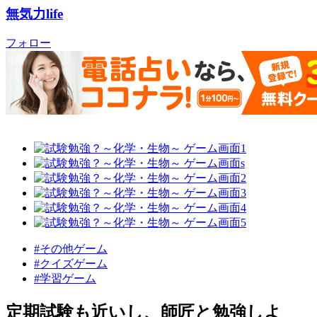
無気力life
フォロー
#その他ゲーム
#クイズゲーム
#学習ゲーム
定期試験も近いし、師匠と勉強しよ