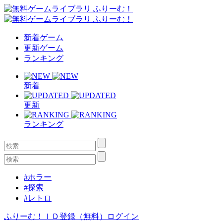
新着ゲーム
更新ゲーム
ランキング
新着
更新
ランキング
#ホラー
#探索
#レトロ
ふりーむ！ＩＤ登録（無料）
ログイン