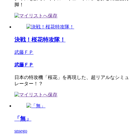
脚！
決戦！桜花特攻隊！
武藤ＦＰ
武藤ＦＰ
日本の特攻機「桜花」を再現した、超リアルなシミュ
レーター！？
「無」
snsego