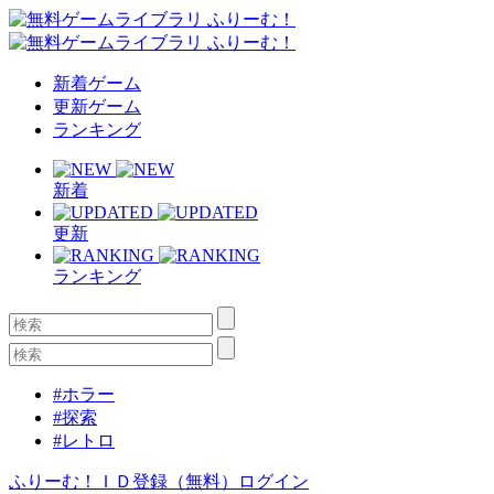
新着ゲーム
更新ゲーム
ランキング
新着
更新
ランキング
#ホラー
#探索
#レトロ
ふりーむ！ＩＤ登録（無料）
ログイン