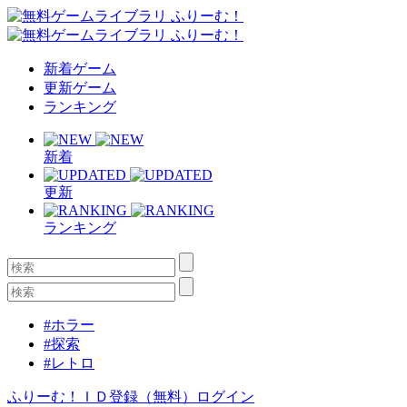
新着ゲーム
更新ゲーム
ランキング
新着
更新
ランキング
#ホラー
#探索
#レトロ
ふりーむ！ＩＤ登録（無料）
ログイン