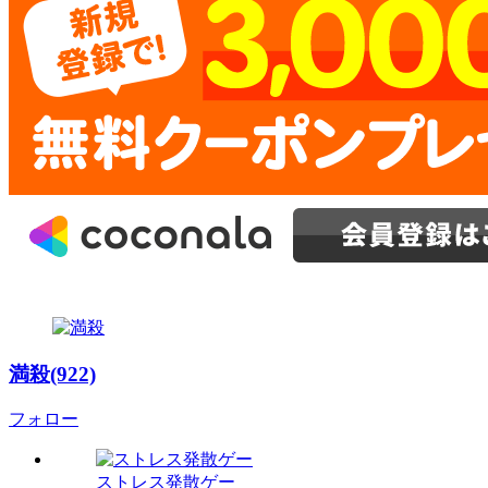
満殺(922)
フォロー
ストレス発散ゲー