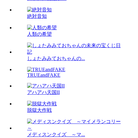
絶対音知
人類の希望
しょたみみておちゃんの...
TRUEandFAKE
アハアハ天国II
脱獄大作戦
メディスンクイズ ～マ...