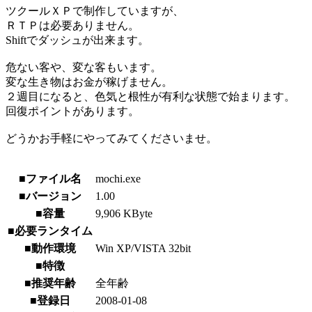
ツクールＸＰで制作していますが、
ＲＴＰは必要ありません。
Shiftでダッシュが出来ます。
危ない客や、変な客もいます。
変な生き物はお金が稼げません。
２週目になると、色気と根性が有利な状態で始まります。
回復ポイントがあります。
どうかお手軽にやってみてくださいませ。
■ファイル名
mochi.exe
■バージョン
1.00
■容量
9,906 KByte
■必要ランタイム
■動作環境
Win XP/VISTA 32bit
■特徴
■推奨年齢
全年齢
■登録日
2008-01-08