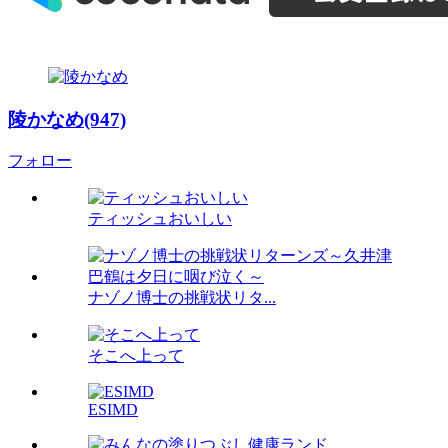
陵かなめ(947)
フォロー
ティッシュおいしい
ナゾノ博士の挑戦状リタ...
そこへ上って
ESIMD