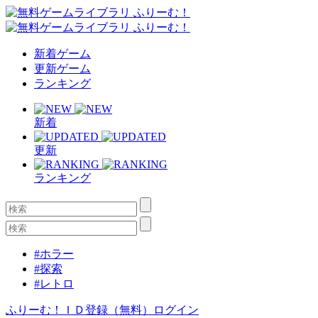
新着ゲーム
更新ゲーム
ランキング
新着
更新
ランキング
#ホラー
#探索
#レトロ
ふりーむ！ＩＤ登録（無料）
ログイン