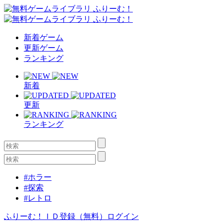
新着ゲーム
更新ゲーム
ランキング
新着
更新
ランキング
#ホラー
#探索
#レトロ
ふりーむ！ＩＤ登録（無料）
ログイン