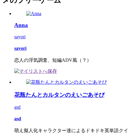
メのフリーゲーム
Anna
sayori
sayori
恋人の浮気調査、短編ADV風（？）
花瓶たんとカルタンのえいごあそび
asd
asd
萌え擬人化キャラクター達によるドキドキ英単語クイ