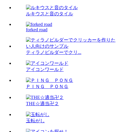
ルキウスと音のタイル
forked road
ティラノビルダーでクリ...
アイコンワールド
ＰＩＮＧ ＰＯＮＧ
THE☆適当卍２
玉転がし