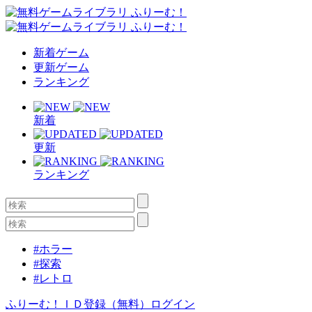
新着ゲーム
更新ゲーム
ランキング
新着
更新
ランキング
#ホラー
#探索
#レトロ
ふりーむ！ＩＤ登録（無料）
ログイン