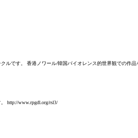
するサークルです。 香港ノワール/韓国バイオレンス的世界観での
www.rpgdl.org/rsl3/