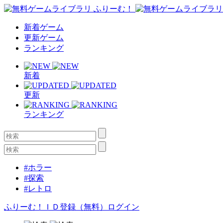
新着ゲーム
更新ゲーム
ランキング
新着
更新
ランキング
#ホラー
#探索
#レトロ
ふりーむ！ＩＤ登録（無料）
ログイン